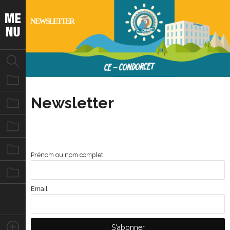
NEWSLETTER
Notre équipe
Newsletter
Nos missions
Nos évènements
Nos photos
Prénom ou nom complet
Nous contacter
Email
Stay Connected