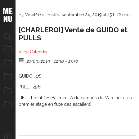
By
VicePre
in
Posted
septembre 24, 2019 at 15 h 12 min
[CHARLEROI] Vente de GUIDO et
PULLS
Notre équipe
View Calendar
27/09/2019
12:30 - 13:30
Nos missions
Nos évènements
GUIDO : 1€
PULL : 25€
Nos photos
LIEU : Local CE (Bâtiment A du campus de Marcinelle, au
Nous contacter
premier étage en face des escaliers)
Stay Connected