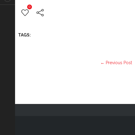
0
TAGS:
← Previous Post