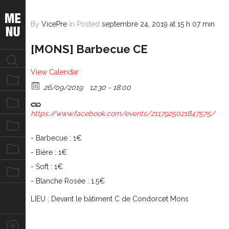
By
VicePre
in
Posted
septembre 24, 2019 at 15 h 07 min
[MONS] Barbecue CE
View Calendar
Notre équipe
26/09/2019
12:30 - 18:00
Nos missions
https://www.facebook.com/events/2117925021847575/
Nos évènements
- Barbecue : 1€
Nos photos
- Bière : 1€
- Soft : 1€
Nous contacter
- Blanche Rosée : 1.5€
LIEU : Devant le bâtiment C de Condorcet Mons
Stay Connected