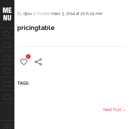
By
djou
in
Posted
mars 3, 2014 at 20 h 24 min
pricingtable
Notre équipe
0
Nos missions
Nos évènements
Nos photos
TAGS:
Nous contacter
Next Post →
Stay Connected